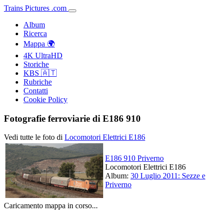
Trains
Pictures
.
com
Album
Ricerca
Mappa 🌍
4K UltraHD
Storiche
KBS 🇦🇹
Rubriche
Contatti
Cookie Policy
Fotografie ferroviarie di E186 910
Vedi tutte le foto di
Locomotori Elettrici E186
E186 910 Priverno
Locomotori Elettrici E186
Album:
30 Luglio 2011: Sezze e
Priverno
Caricamento mappa in corso...