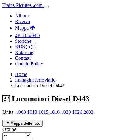
Trains
Pictures
.
com
Album
Ricerca
Mappa 🌍
4K UltraHD
Storiche
KBS 🇦🇹
Rubriche
Contatti
Cookie Policy
Home
Immagini ferroviarie
Locomotori Diesel D443
Locomotori Diesel D443
Unità:
1008
1013
1015
1016
1023
1026
2002
📍 Mappa delle foto
Ordine: