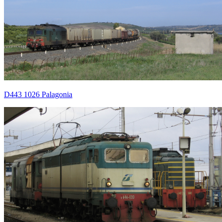
D443 1026 Palagonia