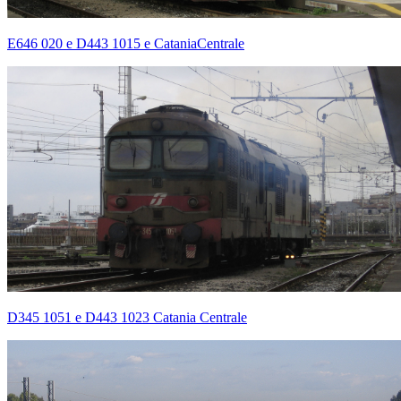
E646 020 e D443 1015 e CataniaCentrale
D345 1051 e D443 1023 Catania Centrale