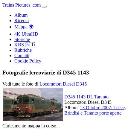
Trains
Pictures
.
com
Album
Ricerca
Mappa 🌍
4K UltraHD
Storiche
KBS 🇦🇹
Rubriche
Contatti
Cookie Policy
Fotografie ferroviarie di D345 1143
Vedi tutte le foto di
Locomotori Diesel D345
D345 1143 DL Taranto
Locomotori Diesel D345
Album:
13 Ottobre 2007: Lecce,
Brindisi e Taranto porte aperte
Caricamento mappa in corso...