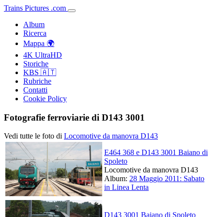
Trains
Pictures
.
com
Album
Ricerca
Mappa 🌍
4K UltraHD
Storiche
KBS 🇦🇹
Rubriche
Contatti
Cookie Policy
Fotografie ferroviarie di D143 3001
Vedi tutte le foto di
Locomotive da manovra D143
E464 368 e D143 3001 Baiano di
Spoleto
Locomotive da manovra D143
Album:
28 Maggio 2011: Sabato
in Linea Lenta
D143 3001 Baiano di Spoleto