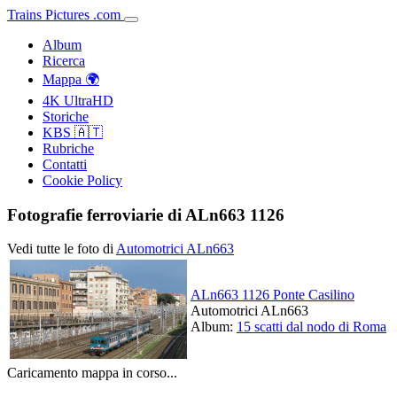
Trains
Pictures
.
com
Album
Ricerca
Mappa 🌍
4K UltraHD
Storiche
KBS 🇦🇹
Rubriche
Contatti
Cookie Policy
Fotografie ferroviarie di ALn663 1126
Vedi tutte le foto di
Automotrici ALn663
ALn663 1126 Ponte Casilino
Automotrici ALn663
Album:
15 scatti dal nodo di Roma
Caricamento mappa in corso...