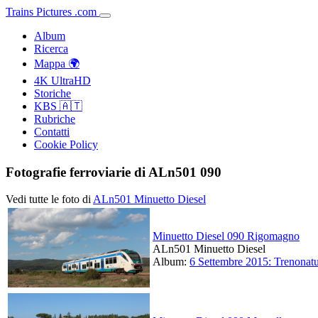
Trains
Pictures
.
com
Album
Ricerca
Mappa 🌍
4K UltraHD
Storiche
KBS 🇦🇹
Rubriche
Contatti
Cookie Policy
Fotografie ferroviarie di ALn501 090
Vedi tutte le foto di
ALn501 Minuetto Diesel
Minuetto Diesel 090 Rigomagno
ALn501 Minuetto Diesel
Album:
6 Settembre 2015: Trenonatu