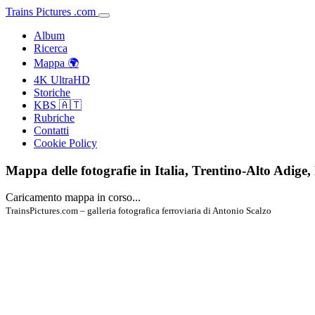
Trains
Pictures
.
com
Album
Ricerca
Mappa 🌍
4K UltraHD
Storiche
KBS 🇦🇹
Rubriche
Contatti
Cookie Policy
Mappa delle fotografie in Italia, Trentino-Alto Adig
Caricamento mappa in corso...
TrainsPictures.com – galleria fotografica ferroviaria di Antonio Scalzo