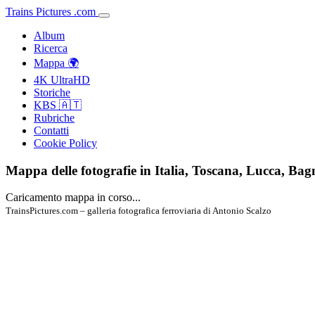
Trains
Pictures
.
com
Album
Ricerca
Mappa 🌍
4K UltraHD
Storiche
KBS 🇦🇹
Rubriche
Contatti
Cookie Policy
Mappa delle fotografie in Italia, Toscana, Lucca, Bag
Caricamento mappa in corso...
TrainsPictures.com – galleria fotografica ferroviaria di Antonio Scalzo