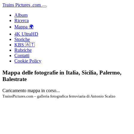
Trains
Pictures
.
com
Album
Ricerca
Mappa 🌍
4K UltraHD
Storiche
KBS 🇦🇹
Rubriche
Contatti
Cookie Policy
Mappa delle fotografie in Italia, Sicilia, Palermo,
Balestrate
Caricamento mappa in corso...
TrainsPictures.com – galleria fotografica ferroviaria di Antonio Scalzo