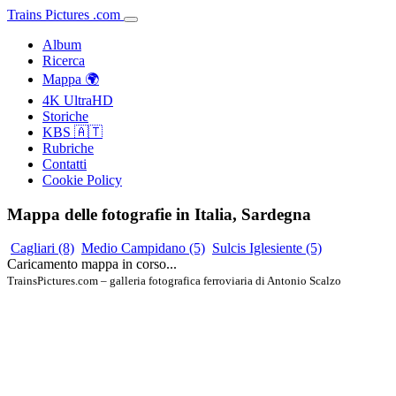
Trains
Pictures
.
com
Album
Ricerca
Mappa 🌍
4K UltraHD
Storiche
KBS 🇦🇹
Rubriche
Contatti
Cookie Policy
Mappa delle fotografie in Italia, Sardegna
Cagliari
(8)
Medio Campidano
(5)
Sulcis Iglesiente
(5)
Caricamento mappa in corso...
TrainsPictures.com – galleria fotografica ferroviaria di Antonio Scalzo