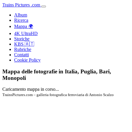
Trains
Pictures
.
com
Album
Ricerca
Mappa 🌍
4K UltraHD
Storiche
KBS 🇦🇹
Rubriche
Contatti
Cookie Policy
Mappa delle fotografie in Italia, Puglia, Bari,
Monopoli
Caricamento mappa in corso...
TrainsPictures.com – galleria fotografica ferroviaria di Antonio Scalzo