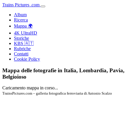
Trains
Pictures
.
com
Album
Ricerca
Mappa 🌍
4K UltraHD
Storiche
KBS 🇦🇹
Rubriche
Contatti
Cookie Policy
Mappa delle fotografie in Italia, Lombardia, Pavia,
Belgioioso
Caricamento mappa in corso...
TrainsPictures.com – galleria fotografica ferroviaria di Antonio Scalzo