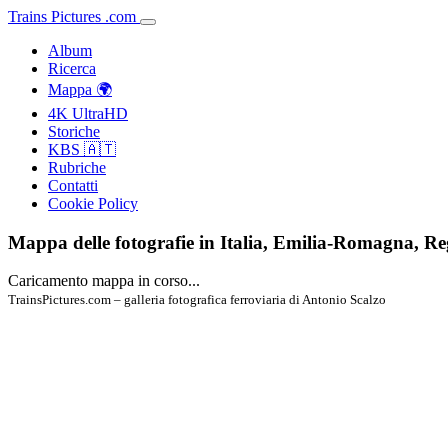
Trains
Pictures
.
com
Album
Ricerca
Mappa 🌍
4K UltraHD
Storiche
KBS 🇦🇹
Rubriche
Contatti
Cookie Policy
Mappa delle fotografie in Italia, Emilia-Romagna, Re
Caricamento mappa in corso...
TrainsPictures.com – galleria fotografica ferroviaria di Antonio Scalzo