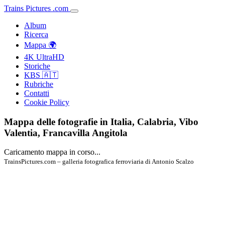
Trains
Pictures
.
com
Album
Ricerca
Mappa 🌍
4K UltraHD
Storiche
KBS 🇦🇹
Rubriche
Contatti
Cookie Policy
Mappa delle fotografie in Italia, Calabria, Vibo
Valentia, Francavilla Angitola
Caricamento mappa in corso...
TrainsPictures.com – galleria fotografica ferroviaria di Antonio Scalzo