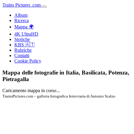
Trains
Pictures
.
com
Album
Ricerca
Mappa 🌍
4K UltraHD
Storiche
KBS 🇦🇹
Rubriche
Contatti
Cookie Policy
Mappa delle fotografie in Italia, Basilicata, Potenza,
Pietragalla
Caricamento mappa in corso...
TrainsPictures.com – galleria fotografica ferroviaria di Antonio Scalzo