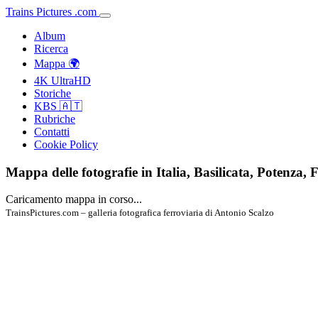
Trains
Pictures
.
com
Album
Ricerca
Mappa 🌍
4K UltraHD
Storiche
KBS 🇦🇹
Rubriche
Contatti
Cookie Policy
Mappa delle fotografie in Italia, Basilicata, Potenza, F
Caricamento mappa in corso...
TrainsPictures.com – galleria fotografica ferroviaria di Antonio Scalzo