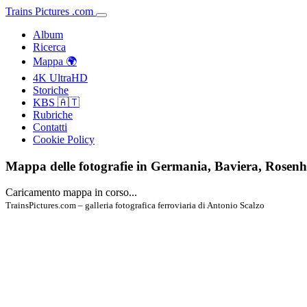
Trains
Pictures
.
com
Album
Ricerca
Mappa 🌍
4K UltraHD
Storiche
KBS 🇦🇹
Rubriche
Contatti
Cookie Policy
Mappa delle fotografie in Germania, Baviera, Rosen
Caricamento mappa in corso...
TrainsPictures.com – galleria fotografica ferroviaria di Antonio Scalzo