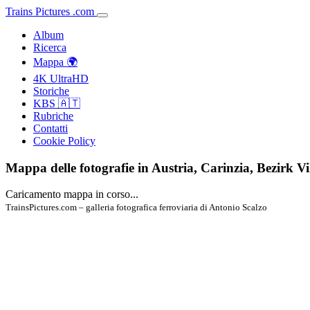
Trains
Pictures
.
com
Album
Ricerca
Mappa 🌍
4K UltraHD
Storiche
KBS 🇦🇹
Rubriche
Contatti
Cookie Policy
Mappa delle fotografie in Austria, Carinzia, Bezirk V
Caricamento mappa in corso...
TrainsPictures.com – galleria fotografica ferroviaria di Antonio Scalzo