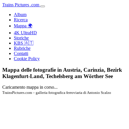
Trains
Pictures
.
com
Album
Ricerca
Mappa 🌍
4K UltraHD
Storiche
KBS 🇦🇹
Rubriche
Contatti
Cookie Policy
Mappa delle fotografie in Austria, Carinzia, Bezirk
Klagenfurt-Land, Techelsberg am Wörther See
Caricamento mappa in corso...
TrainsPictures.com – galleria fotografica ferroviaria di Antonio Scalzo