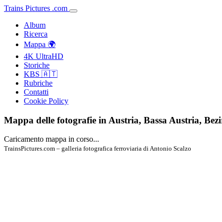
Trains
Pictures
.
com
Album
Ricerca
Mappa 🌍
4K UltraHD
Storiche
KBS 🇦🇹
Rubriche
Contatti
Cookie Policy
Mappa delle fotografie in Austria, Bassa Austria, B
Caricamento mappa in corso...
TrainsPictures.com – galleria fotografica ferroviaria di Antonio Scalzo