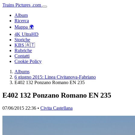
Trains
Pictures
.
com
Album
Ricerca
Mappa 🌍
4K UltraHD
Storiche
KBS 🇦🇹
Rubriche
Contatti
Cookie Policy
Albums
6 giugno 2015: Linea Civitanova-Fabriano
E402 132 Ponzano Romano EN 235
E402 132 Ponzano Romano EN 235
07/06/2015 22:36 •
Civita Castellana