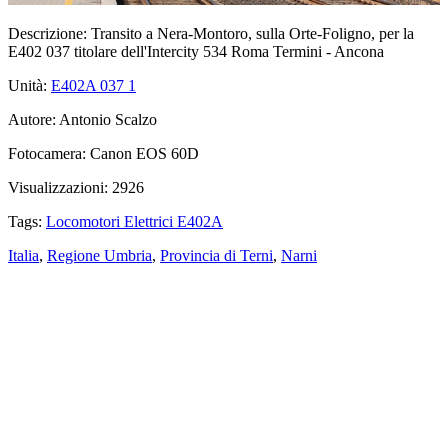
Descrizione:
Transito a Nera-Montoro, sulla Orte-Foligno, per la
E402 037 titolare dell'Intercity 534 Roma Termini - Ancona
Unità:
E402A 037
1
Autore:
Antonio Scalzo
Fotocamera:
Canon EOS 60D
Visualizzazioni:
2926
Tags:
Locomotori Elettrici E402A
Italia
,
Regione Umbria
,
Provincia di Terni
,
Narni