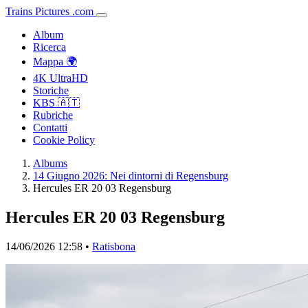
Trains
Pictures
.
com
Album
Ricerca
Mappa 🌍
4K UltraHD
Storiche
KBS 🇦🇹
Rubriche
Contatti
Cookie Policy
Albums
14 Giugno 2026: Nei dintorni di Regensburg
Hercules ER 20 03 Regensburg
Hercules ER 20 03 Regensburg
14/06/2026 12:58 •
Ratisbona