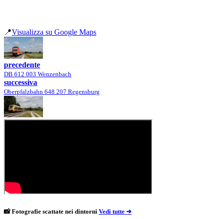
📍
Visualizza su Google Maps
precedente
DB 612 003 Wenzenbach
successiva
Oberpfalzbahn 648 207 Regensburg
📸 Fotografie scattate nei dintorni
Vedi tutte ➔