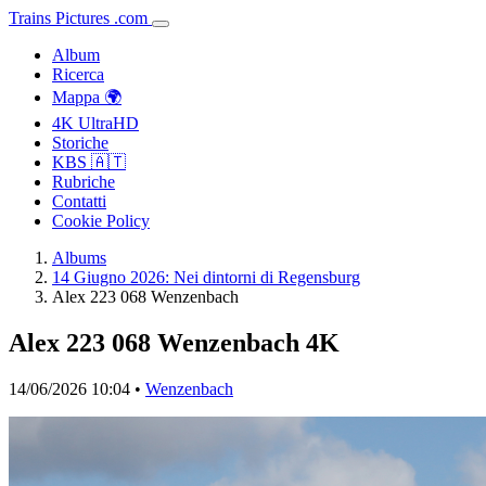
Trains
Pictures
.
com
Album
Ricerca
Mappa 🌍
4K UltraHD
Storiche
KBS 🇦🇹
Rubriche
Contatti
Cookie Policy
Albums
14 Giugno 2026: Nei dintorni di Regensburg
Alex 223 068 Wenzenbach
Alex 223 068 Wenzenbach
4K
14/06/2026 10:04 •
Wenzenbach