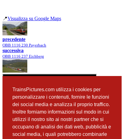
📍
Visualizza su Google Maps
precedente
OBB 1116 230 Payerbach
successiva
OBB 1116 237 Eichberg
TrainsPictures.com utilizza i cookies per
personalizzare i contenuti, fornire le funzioni
dei social media e analizza il proprio traffico.
Inoltre forniamo informazioni sul modo in cui
utilizzi il nostro sito ai nostri partner che si
occupano di analisi dei dati web, pubblicità e
📸 Fotografie scattate nei dintorni
Vedi tutte ➔
social media, i quali potrebbero combinarle