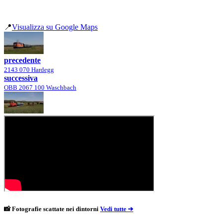
📍
Visualizza su Google Maps
precedente
2143 070 Hardegg
successiva
OBB 2067 100 Waschbach
📸 Fotografie scattate nei dintorni
Vedi tutte ➔