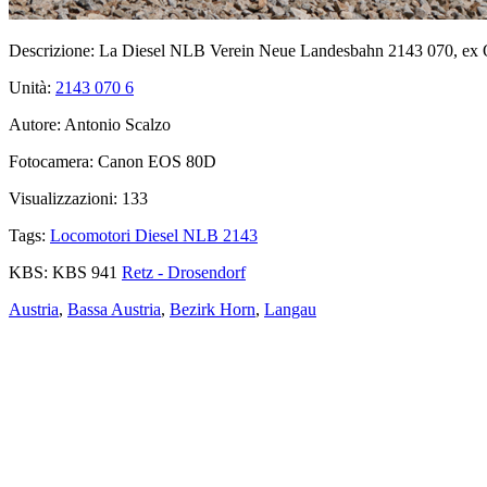
Descrizione:
La Diesel NLB Verein Neue Landesbahn 2143 070, ex OBB
Unità:
2143 070
6
Autore:
Antonio Scalzo
Fotocamera:
Canon EOS 80D
Visualizzazioni:
133
Tags:
Locomotori Diesel NLB 2143
KBS:
KBS 941
Retz - Drosendorf
Austria
,
Bassa Austria
,
Bezirk Horn
,
Langau