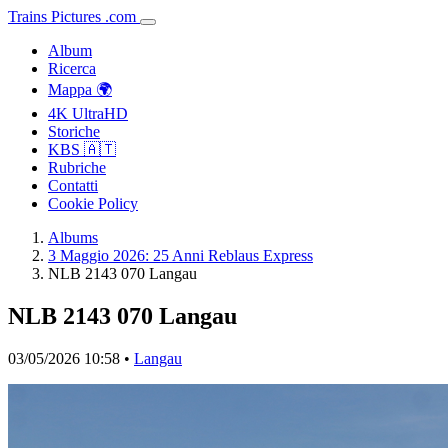
Trains
Pictures
.
com
Album
Ricerca
Mappa 🌍
4K UltraHD
Storiche
KBS 🇦🇹
Rubriche
Contatti
Cookie Policy
Albums
3 Maggio 2026: 25 Anni Reblaus Express
NLB 2143 070 Langau
NLB 2143 070 Langau
03/05/2026 10:58 •
Langau