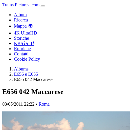
Trains
Pictures
.
com
Album
Ricerca
Mappa 🌍
4K UltraHD
Storiche
KBS 🇦🇹
Rubriche
Contatti
Cookie Policy
Albums
E656 e E655
E656 042 Maccarese
E656 042 Maccarese
03/05/2011 22:22 •
Roma