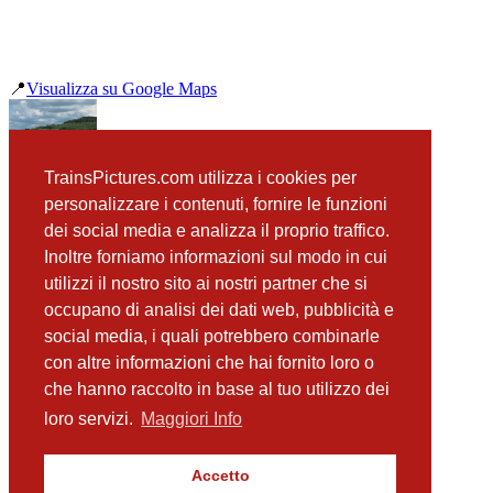
📍
Visualizza su Google Maps
precedente
TrainsPictures.com utilizza i cookies per
E656 040 posto movimento Sant'Oreste
personalizzare i contenuti, fornire le funzioni
successiva
E656 096 Roma San Pietro
dei social media e analizza il proprio traffico.
Inoltre forniamo informazioni sul modo in cui
utilizzi il nostro sito ai nostri partner che si
occupano di analisi dei dati web, pubblicità e
📸 Fotografie scattate nei dintorni
Vedi tutte ➔
social media, i quali potrebbero combinarle
con altre informazioni che hai fornito loro o
E464 290 Maccarese
che hanno raccolto in base al tuo utilizzo dei
(489 m)
E414 Maccarese - Fregene
loro servizi.
Maggiori Info
(489 m)
E444R 051 e E402 Maccarese
(1.81 km)
Accetto
Etr460 treno 21 Maccarese-Fregene