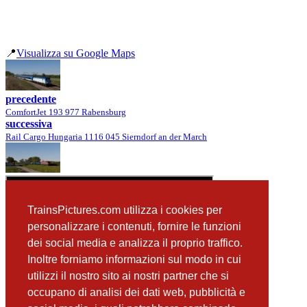
📍
Visualizza su Google Maps
precedente
ComfortJet 193 977 Rabensburg
successiva
Rail Cargo Hungaria 1116 045 Sierndorf an der March
TrainsPictures.com utilizza i cookies per
personalizzare i contenuti, fornire le funzioni
dei social media e analizza il proprio traffico.
Inoltre forniamo informazioni sul modo in cui
utilizzi il nostro sito ai nostri partner che si
occupano di analisi dei dati web, pubblicità e
📸 Fotografie scattate nei dintorni
Vedi tutte ➔