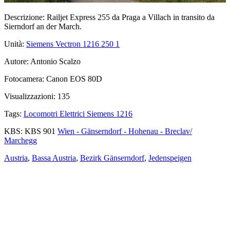
Descrizione:
Railjet Express 255 da Praga a Villach in transito da
Sierndorf an der March.
Unità:
Siemens Vectron 1216 250
1
Autore:
Antonio Scalzo
Fotocamera:
Canon EOS 80D
Visualizzazioni:
135
Tags:
Locomotri Elettrici Siemens 1216
KBS:
KBS 901
Wien - Gänserndorf - Hohenau - Breclav/
Marchegg
Austria
,
Bassa Austria
,
Bezirk Gänserndorf
,
Jedenspeigen