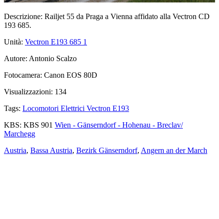
Descrizione:
Railjet 55 da Praga a Vienna affidato alla Vectron CD
193 685.
Unità:
Vectron E193 685
1
Autore:
Antonio Scalzo
Fotocamera:
Canon EOS 80D
Visualizzazioni:
134
Tags:
Locomotori Elettrici Vectron E193
KBS:
KBS 901
Wien - Gänserndorf - Hohenau - Breclav/
Marchegg
Austria
,
Bassa Austria
,
Bezirk Gänserndorf
,
Angern an der March