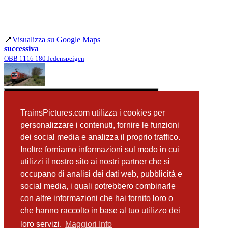
📍
Visualizza su Google Maps
successiva
OBB 1116 180 Jedenspeigen
TrainsPictures.com utilizza i cookies per
personalizzare i contenuti, fornire le funzioni
dei social media e analizza il proprio traffico.
Inoltre forniamo informazioni sul modo in cui
utilizzi il nostro sito ai nostri partner che si
occupano di analisi dei dati web, pubblicità e
📸 Fotografie scattate nei dintorni
Vedi tutte ➔
social media, i quali potrebbero combinarle
con altre informazioni che hai fornito loro o
OBB 1116 179 Angern an der March
che hanno raccolto in base al tuo utilizzo dei
(44 m)
OBB 1116 281 Angern an der March
loro servizi.
Maggiori Info