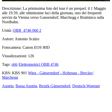
Descrizione:
La primissima foto del tour è un prequel, il 1 Maggio
alle 19.59, alle ultimissime luci della giornata, uno dei frequenti
servizi da Vienna verso Gansendorf, Marchegg e Bratislava sulla
Nordbahn.
Unità:
OBB_4746 060
2
Autore:
Antonio Scalzo
Fotocamera:
Canon EOS 80D
Visualizzazioni:
126
Tags:
obb
Elettromotrici OBB 4746
KBS:
KBS 901
Wien - Gänserndorf - Hohenau - Breclav/
Marchegg
Austria
,
Bassa Austria
,
Bezirk Gänserndorf
,
Deutsch-Wagram