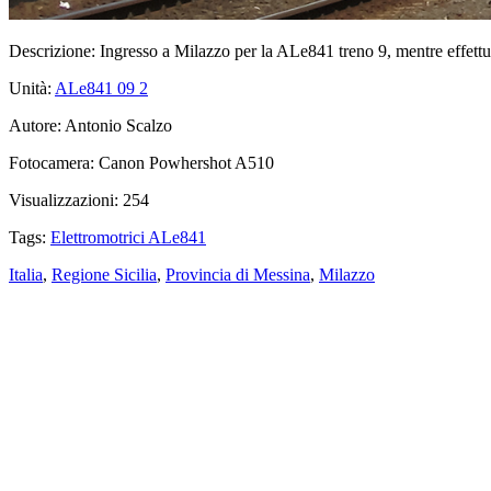
Descrizione:
Ingresso a Milazzo per la ALe841 treno 9, mentre effettu
Unità:
ALe841 09
2
Autore:
Antonio Scalzo
Fotocamera:
Canon Powhershot A510
Visualizzazioni:
254
Tags:
Elettromotrici ALe841
Italia
,
Regione Sicilia
,
Provincia di Messina
,
Milazzo