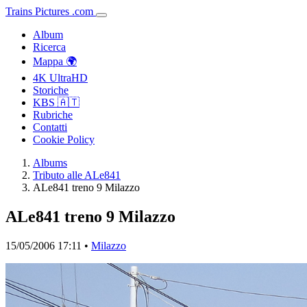
Trains
Pictures
.
com
Album
Ricerca
Mappa 🌍
4K UltraHD
Storiche
KBS 🇦🇹
Rubriche
Contatti
Cookie Policy
Albums
Tributo alle ALe841
ALe841 treno 9 Milazzo
ALe841 treno 9 Milazzo
15/05/2006 17:11 •
Milazzo