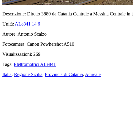
Descrizione:
Diretto 3880 da Catania Centrale a Messina Centrale in 
Unità:
ALe841 14
6
Autore:
Antonio Scalzo
Fotocamera:
Canon Powhershot A510
Visualizzazioni:
269
Tags:
Elettromotrici ALe841
Italia
,
Regione Sicilia
,
Provincia di Catania
,
Acireale