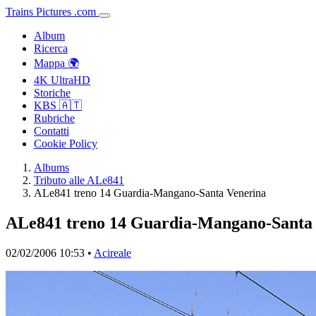
Trains
Pictures
.
com
Album
Ricerca
Mappa 🌍
4K UltraHD
Storiche
KBS 🇦🇹
Rubriche
Contatti
Cookie Policy
Albums
Tributo alle ALe841
ALe841 treno 14 Guardia-Mangano-Santa Venerina
ALe841 treno 14 Guardia-Mangano-Santa
02/02/2006 10:53 •
Acireale