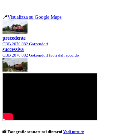
📍
Visualizza su Google Maps
precedente
OBB 2070 082 Gotzendorf
successiva
OBB 2070 082 Gotzendorf fuori dal raccordo
📸 Fotografie scattate nei dintorni
Vedi tutte ➔