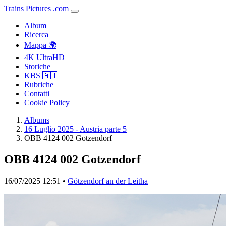
Trains
Pictures
.
com
Album
Ricerca
Mappa 🌍
4K UltraHD
Storiche
KBS 🇦🇹
Rubriche
Contatti
Cookie Policy
Albums
16 Luglio 2025 - Austria parte 5
OBB 4124 002 Gotzendorf
OBB 4124 002 Gotzendorf
16/07/2025 12:51 •
Götzendorf an der Leitha