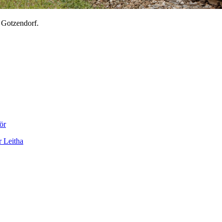
 Gotzendorf.
ör
r Leitha