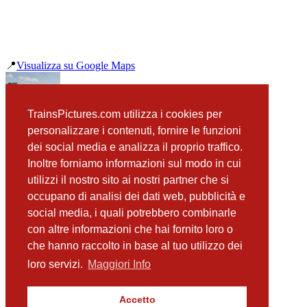
📍
Visualizza su Google Maps
precedente
TrainsPictures.com utilizza i cookies per
OBB 1116 120 Gotzendorf
personalizzare i contenuti, fornire le funzioni
successiva
dei social media e analizza il proprio traffico.
OBB 1116 221 Gotzendorf an der Leitha
Inoltre forniamo informazioni sul modo in cui
utilizzi il nostro sito ai nostri partner che si
occupano di analisi dei dati web, pubblicità e
📸 Fotografie scattate nei dintorni
Vedi tutte ➔
social media, i quali potrebbero combinarle
con altre informazioni che hai fornito loro o
GySev 4746 813 e OBB 4746 590 Gotzendorf
che hanno raccolto in base al tuo utilizzo dei
(7 m)
1144 266 Götzendorf an der Leitha
loro servizi.
Maggiori Info
(7 m)
OBB 1116 221 Gotzendorf an der Leitha
(67 m)
Accetto