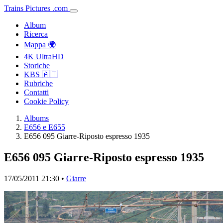
Trains
Pictures
.
com
Album
Ricerca
Mappa 🌍
4K UltraHD
Storiche
KBS 🇦🇹
Rubriche
Contatti
Cookie Policy
Albums
E656 e E655
E656 095 Giarre-Riposto espresso 1935
E656 095 Giarre-Riposto espresso 1935
17/05/2011 21:30 •
Giarre