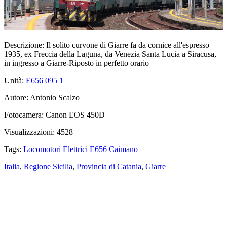
Descrizione:
Il solito curvone di Giarre fa da cornice all'espresso
1935, ex Freccia della Laguna, da Venezia Santa Lucia a Siracusa,
in ingresso a Giarre-Riposto in perfetto orario
Unità:
E656 095
1
Autore:
Antonio Scalzo
Fotocamera:
Canon EOS 450D
Visualizzazioni:
4528
Tags:
Locomotori Elettrici E656 Caimano
Italia
,
Regione Sicilia
,
Provincia di Catania
,
Giarre