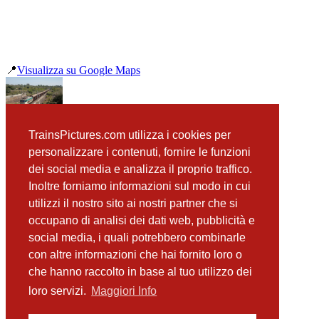
📍
Visualizza su Google Maps
precedente
TrainsPictures.com utilizza i cookies per
E655 258 Guardia-Mangano-Santa Venerina
successiva
personalizzare i contenuti, fornire le funzioni
E656 033 Giarre-Riposto Intercity 724
dei social media e analizza il proprio traffico.
Inoltre forniamo informazioni sul modo in cui
utilizzi il nostro sito ai nostri partner che si
occupano di analisi dei dati web, pubblicità e
📸 Fotografie scattate nei dintorni
Vedi tutte ➔
social media, i quali potrebbero combinarle
con altre informazioni che hai fornito loro o
E655 256 Giarre-Riposto Merci 59309
che hanno raccolto in base al tuo utilizzo dei
(107 m)
E464 346 e 334 Giarre-Riposto
loro servizi.
Maggiori Info
(160 m)
E652 156 Giarre