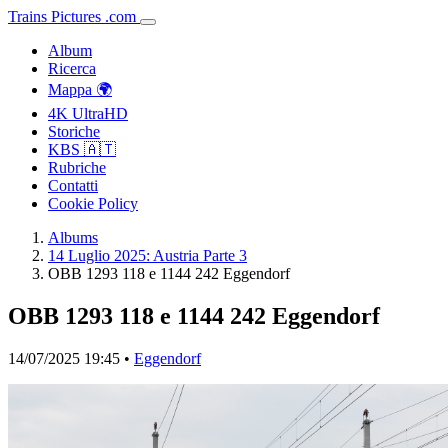
Trains
Pictures
.
com
Album
Ricerca
Mappa 🌍
4K UltraHD
Storiche
KBS 🇦🇹
Rubriche
Contatti
Cookie Policy
Albums
14 Luglio 2025: Austria Parte 3
OBB 1293 118 e 1144 242 Eggendorf
OBB 1293 118 e 1144 242 Eggendorf
14/07/2025 19:45 •
Eggendorf