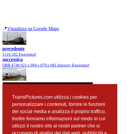
📍
Visualizza su Google Maps
precedente
1116 202 Eggendorf
successiva
OBB 4746 021 e 094 e 079 e 081 Intercity Eggendorf
TrainsPictures.com utilizza i cookies per
personalizzare i contenuti, fornire le funzioni
dei social media e analizza il proprio traffico.
Inoltre forniamo informazioni sul modo in cui
utilizzi il nostro sito ai nostri partner che si
occupano di analisi dei dati web, pubblicità e