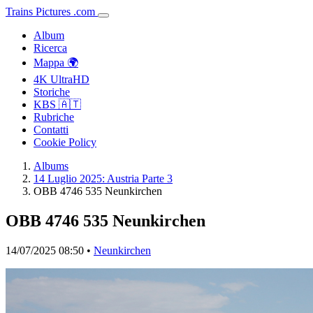
Trains
Pictures
.
com
Album
Ricerca
Mappa 🌍
4K UltraHD
Storiche
KBS 🇦🇹
Rubriche
Contatti
Cookie Policy
Albums
14 Luglio 2025: Austria Parte 3
OBB 4746 535 Neunkirchen
OBB 4746 535 Neunkirchen
14/07/2025 08:50 •
Neunkirchen