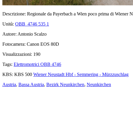
Descrizione:
Regionale da Payerbach a Wien poco prima di Wiener Neu
Unità:
OBB_4746 535
1
Autore:
Antonio Scalzo
Fotocamera:
Canon EOS 80D
Visualizzazioni:
190
Tags:
Elettromotrici OBB 4746
KBS:
KBS 500
Wiener Neustadt Hbf - Semmering - Mürzzuschlag
Austria
,
Bassa Austria
,
Bezirk Neunkirchen
,
Neunkirchen