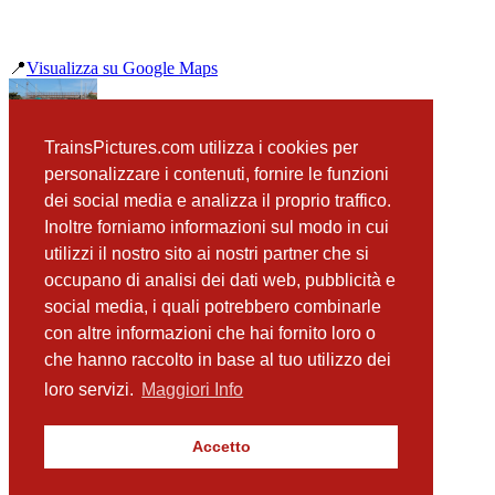
📍
Visualizza su Google Maps
precedente
TrainsPictures.com utilizza i cookies per
E464 008 Fiumefreddo Di Sicilia
personalizzare i contenuti, fornire le funzioni
successiva
dei social media e analizza il proprio traffico.
E656 307 Fiumefreddo Di Sicilia
Inoltre forniamo informazioni sul modo in cui
utilizzi il nostro sito ai nostri partner che si
occupano di analisi dei dati web, pubblicità e
📸 Fotografie scattate nei dintorni
Vedi tutte ➔
social media, i quali potrebbero combinarle
con altre informazioni che hai fornito loro o
E655 256 Fiumefreddo di Sicilia
che hanno raccolto in base al tuo utilizzo dei
(10 m)
E656 024 Fiumefreddo di Sicilia
loro servizi.
Maggiori Info
(32 m)
ETR 104 POP 047 Fiumefreddo di Sicilia
(61 m)
Accetto
E464 100 Fiumefreddo di Sicilia
(136 m)