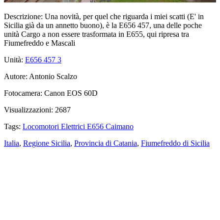
Descrizione:
Una novità, per quel che riguarda i miei scatti (E' in
Sicilia già da un annetto buono), è la E656 457, una delle poche
unità Cargo a non essere trasformata in E655, qui ripresa tra
Fiumefreddo e Mascali
Unità:
E656 457
3
Autore:
Antonio Scalzo
Fotocamera:
Canon EOS 60D
Visualizzazioni:
2687
Tags:
Locomotori Elettrici E656 Caimano
Italia
,
Regione Sicilia
,
Provincia di Catania
,
Fiumefreddo di Sicilia