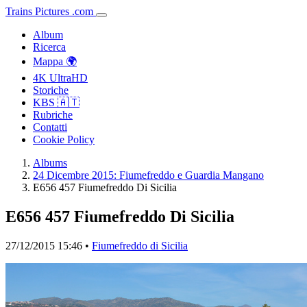
Trains
Pictures
.
com
Album
Ricerca
Mappa 🌍
4K UltraHD
Storiche
KBS 🇦🇹
Rubriche
Contatti
Cookie Policy
Albums
24 Dicembre 2015: Fiumefreddo e Guardia Mangano
E656 457 Fiumefreddo Di Sicilia
E656 457 Fiumefreddo Di Sicilia
27/12/2015 15:46 •
Fiumefreddo di Sicilia