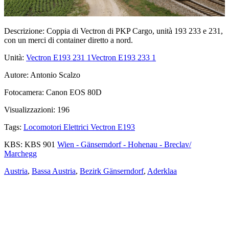
Descrizione:
Coppia di Vectron di PKP Cargo, unità 193 233 e 231,
con un merci di container diretto a nord.
Unità:
Vectron E193 231
1
Vectron E193 233
1
Autore:
Antonio Scalzo
Fotocamera:
Canon EOS 80D
Visualizzazioni:
196
Tags:
Locomotori Elettrici Vectron E193
KBS:
KBS 901
Wien - Gänserndorf - Hohenau - Breclav/
Marchegg
Austria
,
Bassa Austria
,
Bezirk Gänserndorf
,
Aderklaa