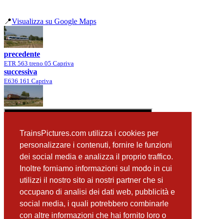
📍
Visualizza su Google Maps
precedente
ETR 563 treno 05 Capriva
successiva
E636 161 Capriva
TrainsPictures.com utilizza i cookies per
personalizzare i contenuti, fornire le funzioni
dei social media e analizza il proprio traffico.
Inoltre forniamo informazioni sul modo in cui
utilizzi il nostro sito ai nostri partner che si
occupano di analisi dei dati web, pubblicità e
📸 Fotografie scattate nei dintorni
Vedi tutte ➔
social media, i quali potrebbero combinarle
con altre informazioni che hai fornito loro o