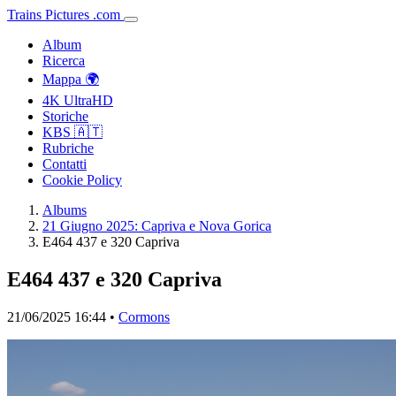
Trains
Pictures
.
com
Album
Ricerca
Mappa 🌍
4K UltraHD
Storiche
KBS 🇦🇹
Rubriche
Contatti
Cookie Policy
Albums
21 Giugno 2025: Capriva e Nova Gorica
E464 437 e 320 Capriva
E464 437 e 320 Capriva
21/06/2025 16:44 •
Cormons