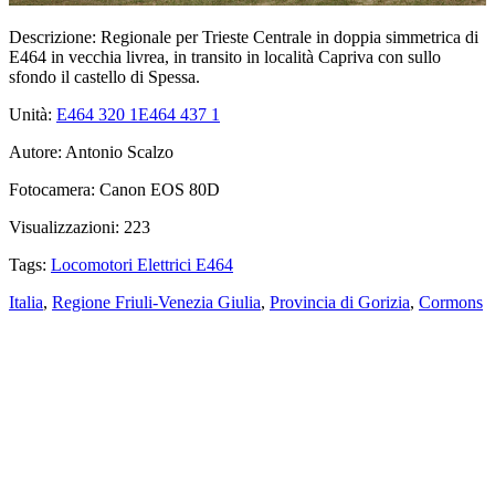
Descrizione:
Regionale per Trieste Centrale in doppia simmetrica di
E464 in vecchia livrea, in transito in località Capriva con sullo
sfondo il castello di Spessa.
Unità:
E464 320
1
E464 437
1
Autore:
Antonio Scalzo
Fotocamera:
Canon EOS 80D
Visualizzazioni:
223
Tags:
Locomotori Elettrici E464
Italia
,
Regione Friuli-Venezia Giulia
,
Provincia di Gorizia
,
Cormons