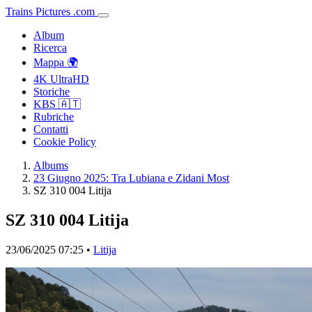
Trains
Pictures
.
com
Album
Ricerca
Mappa 🌍
4K UltraHD
Storiche
KBS 🇦🇹
Rubriche
Contatti
Cookie Policy
Albums
23 Giugno 2025: Tra Lubiana e Zidani Most
SZ 310 004 Litija
SZ 310 004 Litija
23/06/2025 07:25 •
Litija