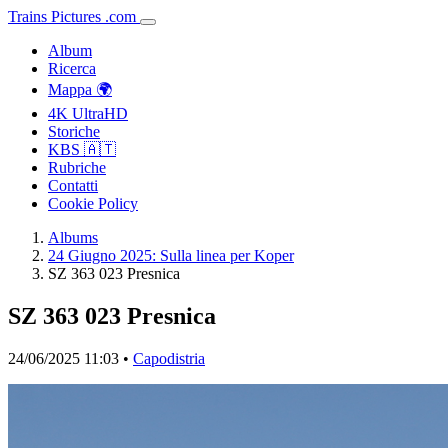
Trains
Pictures
.
com
Album
Ricerca
Mappa 🌍
4K UltraHD
Storiche
KBS 🇦🇹
Rubriche
Contatti
Cookie Policy
Albums
24 Giugno 2025: Sulla linea per Koper
SZ 363 023 Presnica
SZ 363 023 Presnica
24/06/2025 11:03 •
Capodistria