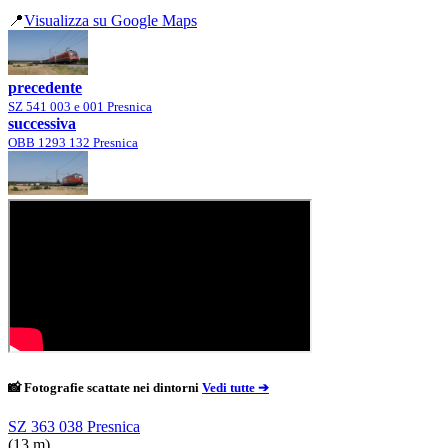
📍
Visualizza su Google Maps
precedente
SZ 541 003 e 001 Presnica
successiva
OBB 1293 132 Presnica
📸 Fotografie scattate nei dintorni
Vedi tutte ➔
SZ 363 038 Presnica
(13 m)