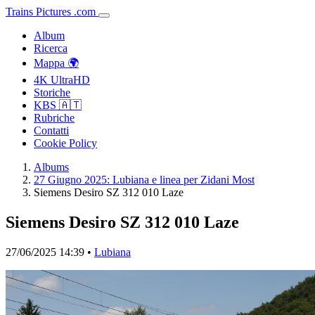
Trains
Pictures
.
com
Album
Ricerca
Mappa 🌍
4K UltraHD
Storiche
KBS 🇦🇹
Rubriche
Contatti
Cookie Policy
Albums
27 Giugno 2025: Lubiana e linea per Zidani Most
Siemens Desiro SZ 312 010 Laze
Siemens Desiro SZ 312 010 Laze
27/06/2025 14:39 •
Lubiana