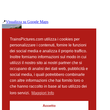
📍
Visualizza su Google Maps
precedente
TrainsPictures.com utilizza i cookies per
345 1142 Budoia
personalizzare i contenuti, fornire le funzioni
successiva
dei social media e analizza il proprio traffico.
345 1142 Montereale Valcellina
Inoltre forniamo informazioni sul modo in cui
utilizzi il nostro sito ai nostri partner che si
occupano di analisi dei dati web, pubblicità e
📸 Fotografie scattate nei dintorni
Vedi tutte ➔
social media, i quali potrebbero combinarle
con altre informazioni che hai fornito loro o
345 1142 Budoia
che hanno raccolto in base al tuo utilizzo dei
(4.62 km)
345 1142 Montereale Valcellina
loro servizi.
Maggiori Info
(10.53 km)
345 1142 Fontanafredda
(11.56 km)
Accetto
OBB 1216 015 Sacile