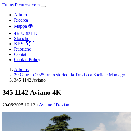
Trains
Pictures
.
com
Album
Ricerca
Mappa 🌍
4K UltraHD
Storiche
KBS 🇦🇹
Rubriche
Contatti
Cookie Policy
Albums
29 Giugno 2025 treno storico da Treviso a Sacile e Maniago
345 1142 Aviano
345 1142 Aviano
4K
29/06/2025 10:12 •
Aviano / Davian