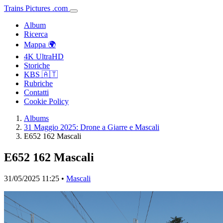
Trains
Pictures
.
com
Album
Ricerca
Mappa 🌍
4K UltraHD
Storiche
KBS 🇦🇹
Rubriche
Contatti
Cookie Policy
Albums
31 Maggio 2025: Drone a Giarre e Mascali
E652 162 Mascali
E652 162 Mascali
31/05/2025 11:25 •
Mascali