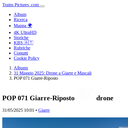
Trains
Pictures
.
com
Album
Ricerca
Mappa 🌍
4K UltraHD
Storiche
KBS 🇦🇹
Rubriche
Contatti
Cookie Policy
Albums
31 Maggio 2025: Drone a Giarre e Mascali
POP 071 Giarre-Riposto
POP 071 Giarre-Riposto
drone
31/05/2025 10:01 •
Giarre