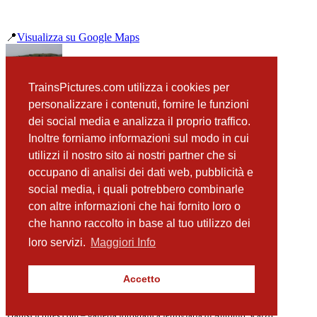
📍
Visualizza su Google Maps
precedente
TrainsPictures.com utilizza i cookies per
ALn668 3040 e 3010 Viadotto Sant'Anna
personalizzare i contenuti, fornire le funzioni
successiva
dei social media e analizza il proprio traffico.
ALn668 3040 e 3010 Passaggio a Livello Sant'Anna
Inoltre forniamo informazioni sul modo in cui
utilizzi il nostro sito ai nostri partner che si
occupano di analisi dei dati web, pubblicità e
📸 Fotografie scattate nei dintorni
Vedi tutte ➔
social media, i quali potrebbero combinarle
con altre informazioni che hai fornito loro o
ALn668 1220 e 1224 Valle dei Templi
che hanno raccolto in base al tuo utilizzo dei
(17 m)
D445 1006 Tempio di Vulcano
loro servizi.
Maggiori Info
(31 m)
E646 196 e E626 428 Tempio Di Vulcano
(32 m)
Accetto
Tempio di Vulcano e D445 e E626 428
(34 m)
TrainsPictures.com – galleria fotografica ferroviaria di Antonio Scalzo