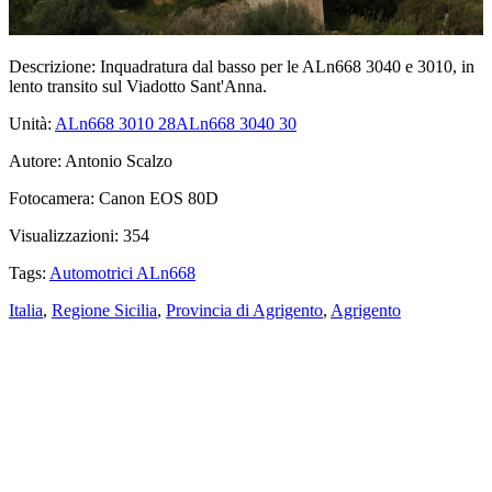
Descrizione:
Inquadratura dal basso per le ALn668 3040 e 3010, in
lento transito sul Viadotto Sant'Anna.
Unità:
ALn668 3010
28
ALn668 3040
30
Autore:
Antonio Scalzo
Fotocamera:
Canon EOS 80D
Visualizzazioni:
354
Tags:
Automotrici ALn668
Italia
,
Regione Sicilia
,
Provincia di Agrigento
,
Agrigento