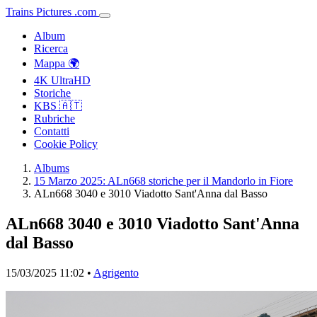
Trains
Pictures
.
com
Album
Ricerca
Mappa 🌍
4K UltraHD
Storiche
KBS 🇦🇹
Rubriche
Contatti
Cookie Policy
Albums
15 Marzo 2025: ALn668 storiche per il Mandorlo in Fiore
ALn668 3040 e 3010 Viadotto Sant'Anna dal Basso
ALn668 3040 e 3010 Viadotto Sant'Anna
dal Basso
15/03/2025 11:02 •
Agrigento