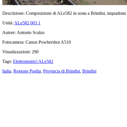
Descrizione:
Composizione di ALe582 in sosta a Brindisi, inquadrata 
Unità:
ALe582 003
1
Autore:
Antonio Scalzo
Fotocamera:
Canon Powhershot A510
Visualizzazioni:
290
Tags:
Elettromotrici ALe582
Italia
,
Regione Puglia
,
Provincia di Brindisi
,
Brindisi