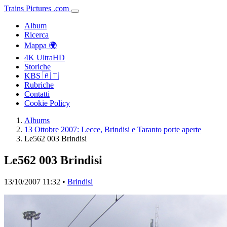
Trains
Pictures
.
com
Album
Ricerca
Mappa 🌍
4K UltraHD
Storiche
KBS 🇦🇹
Rubriche
Contatti
Cookie Policy
Albums
13 Ottobre 2007: Lecce, Brindisi e Taranto porte aperte
Le562 003 Brindisi
Le562 003 Brindisi
13/10/2007 11:32 •
Brindisi