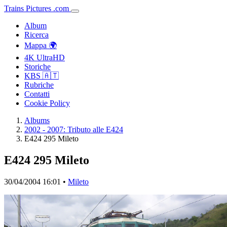
Trains
Pictures
.
com
Album
Ricerca
Mappa 🌍
4K UltraHD
Storiche
KBS 🇦🇹
Rubriche
Contatti
Cookie Policy
Albums
2002 - 2007: Tributo alle E424
E424 295 Mileto
E424 295 Mileto
30/04/2004 16:01 •
Mileto