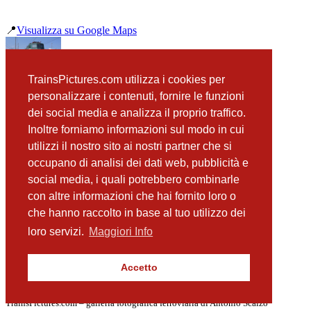
📍
Visualizza su Google Maps
precedente
TrainsPictures.com utilizza i cookies per
E424 232 Acireale
personalizzare i contenuti, fornire le funzioni
successiva
dei social media e analizza il proprio traffico.
E424 310 Villafranca Tirrena
Inoltre forniamo informazioni sul modo in cui
utilizzi il nostro sito ai nostri partner che si
occupano di analisi dei dati web, pubblicità e
📸 Fotografie scattate nei dintorni
Vedi tutte ➔
social media, i quali potrebbero combinarle
con altre informazioni che hai fornito loro o
ETR 675 treno 04 Mileto
che hanno raccolto in base al tuo utilizzo dei
(1.85 km)
ETR 600 treno 2 Mileto
loro servizi.
Maggiori Info
(1.85 km)
Carrozza Pilota Z1 Mileto
(1.85 km)
Accetto
ETR 104 POP 051 Mileto
(1.85 km)
TrainsPictures.com – galleria fotografica ferroviaria di Antonio Scalzo