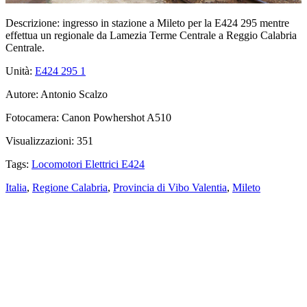
Descrizione:
ingresso in stazione a Mileto per la E424 295 mentre
effettua un regionale da Lamezia Terme Centrale a Reggio Calabria
Centrale.
Unità:
E424 295
1
Autore:
Antonio Scalzo
Fotocamera:
Canon Powhershot A510
Visualizzazioni:
351
Tags:
Locomotori Elettrici E424
Italia
,
Regione Calabria
,
Provincia di Vibo Valentia
,
Mileto