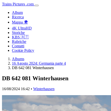
Trains
Pictures
.
com
Album
Ricerca
Mappa 🌍
4K UltraHD
Storiche
KBS 🇦🇹
Rubriche
Contatti
Cookie Policy
Albums
16 Agosto 2024: Germania parte 4
DB 642 081 Winterhausen
DB 642 081 Winterhausen
16/08/2024 16:42 •
Winterhausen